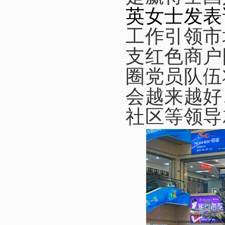
英女士发表
工作引领市
支红色商户
圈党员队伍
会越来越好
社区等领导