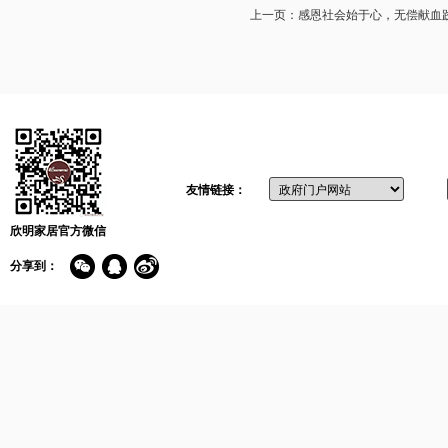
上一页：感恩社会始于心，无偿献血
友情链接：
欣明家居官方微信
分享到：