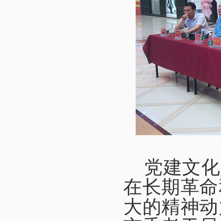
党建文化
在长期革命
大的精神动