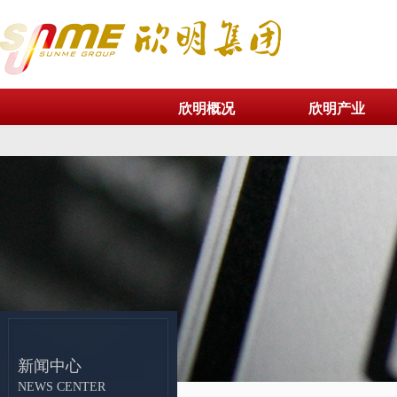
欣明概况
欣明产业
新闻中心
NEWS CENTER