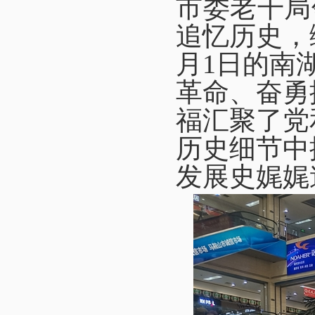
市委老干局
追忆历史，
月1日的南
革命、奋勇
福汇聚了党
历史细节中
发展史娓娓