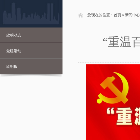
您现在的位置：
首页
»
新闻中心
欣明动态
欣明动态
“重温
党建活动
党建活动
欣明报
欣明报